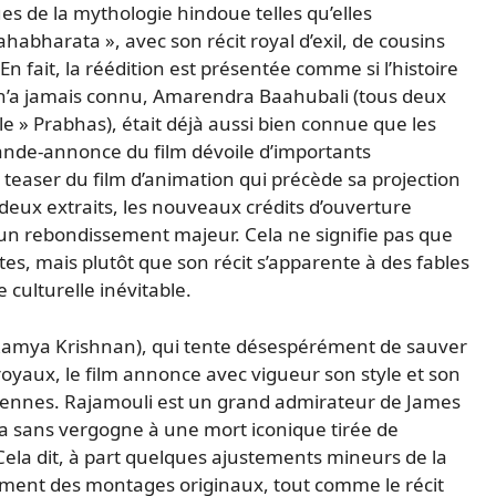
ques de la mythologie hindoue telles qu’elles
abharata », avec son récit royal d’exil, de cousins
n fait, la réédition est présentée comme si l’histoire
 n’a jamais connu, Amarendra Baahubali (tous deux
le » Prabhas), était déjà aussi bien connue que les
de-annonce du film dévoile d’importants
teaser du film d’animation qui précède sa projection
s deux extraits, les nouveaux crédits d’ouverture
 un rebondissement majeur. Cela ne signifie pas que
s, mais plutôt que son récit s’apparente à des fables
culturelle inévitable.
Ramya Krishnan), qui tente désespérément de sauver
royaux, le film annonce avec vigueur son style et son
diennes. Rajamouli est un grand admirateur de James
 sans vergogne à une mort iconique tirée de
Cela dit, à part quelques ajustements mineurs de la
aiment des montages originaux, tout comme le récit