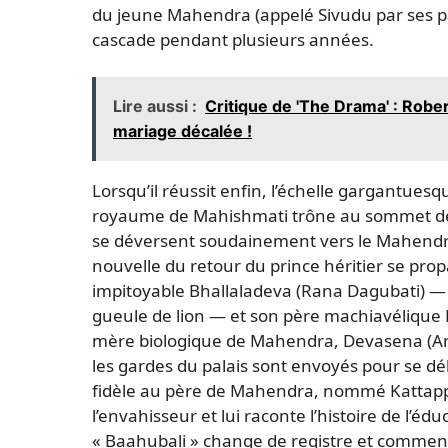
du jeune Mahendra (appelé Sivudu par ses p
cascade pendant plusieurs années.
Lire aussi :
Critique de 'The Drama' : Rob
mariage décalée !
Lorsqu’il réussit enfin, l’échelle gargantuesq
royaume de Mahishmati trône au sommet de c
se déversent soudainement vers le Mahend
nouvelle du retour du prince héritier se pr
impitoyable Bhallaladeva (Rana Dagubati) — 
gueule de lion — et son père machiavélique B
mère biologique de Mahendra, Devasena (Anu
les gardes du palais sont envoyés pour se dé
fidèle au père de Mahendra, nommé Kattappa 
l’envahisseur et lui raconte l’histoire de l’éd
« Baahubali » change de registre et commenc