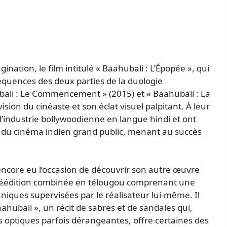
nation, le film intitulé « Baahubali : L’Épopée », qui
quences des deux parties de la duologie
bali : Le Commencement » (2015) et « Baahubali : La
sion du cinéaste et son éclat visuel palpitant. À leur
l’industrie bollywoodienne en langue hindi et ont
e du cinéma indien grand public, menant au succès
encore eu l’occasion de découvrir son autre œuvre
e réédition combinée en télougou comprenant une
niques supervisées par le réalisateur lui-même. Il
ahubali », un récit de sabres et de sandales qui,
 optiques parfois dérangeantes, offre certaines des