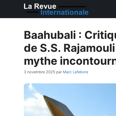
Aller
au
contenu
Baahubali : Criti
de S.S. Rajamouli
mythe incontour
3 novembre 2025
par
Marc Lefebvre