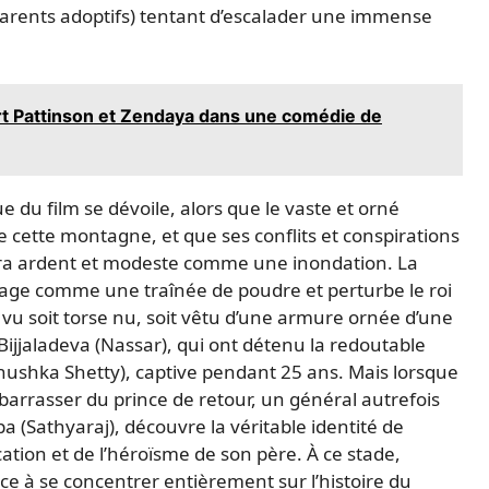
arents adoptifs) tentant d’escalader une immense
ert Pattinson et Zendaya dans une comédie de
ue du film se dévoile, alors que le vaste et orné
ette montagne, et que ses conflits et conspirations
ra ardent et modeste comme une inondation. La
opage comme une traînée de poudre et perturbe le roi
vu soit torse nu, soit vêtu d’une armure ornée d’une
ijjaladeva (Nassar), qui ont détenu la redoutable
shka Shetty), captive pendant 25 ans. Mais lorsque
barrasser du prince de retour, un général autrefois
(Sathyaraj), découvre la véritable identité de
ucation et de l’héroïsme de son père. À ce stade,
e à se concentrer entièrement sur l’histoire du