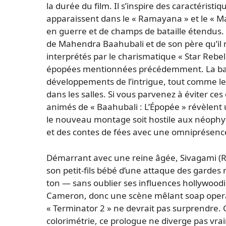
la durée du film. Il s’inspire des caractéristi
apparaissent dans le « Ramayana » et le « Mah
en guerre et de champs de bataille étendus. E
de Mahendra Baahubali et de son père qu’il
interprétés par le charismatique « Star Rebel
épopées mentionnées précédemment. La ban
développements de l’intrigue, tout comme le 
dans les salles. Si vous parvenez à éviter ce
animés de « Baahubali : L’Épopée » révèlent
le nouveau montage soit hostile aux néophyte
et des contes de fées avec une omniprésence 
Démarrant avec une reine âgée, Sivagami (
son petit-fils bébé d’une attaque des gardes 
ton — sans oublier ses influences hollywoo
Cameron, donc une scène mêlant soap opera
« Terminator 2 » ne devrait pas surprendre. 
colorimétrie, ce prologue ne diverge pas vr