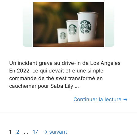
Un incident grave au drive-in de Los Angeles
En 2022, ce qui devait être une simple
commande de thé s’est transformé en
cauchemar pour Saba Lily …
Continuer la lecture →
Page
Page
Page
1
2
…
17
→
suivant