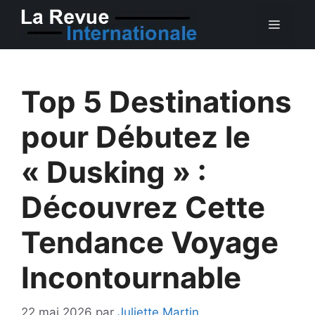
Aller
MEN
au
contenu
Top 5 Destinations
pour Débutez le
« Dusking » :
Découvrez Cette
Tendance Voyage
Incontournable
22 mai 2026
par
Juliette Martin