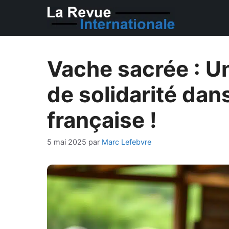
Aller
au
contenu
Vache sacrée : 
de solidarité da
française !
5 mai 2025
par
Marc Lefebvre