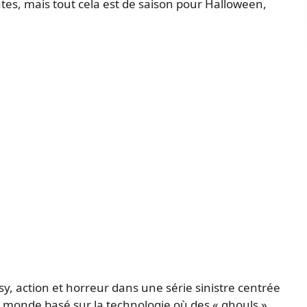
tes, mais tout cela est de saison pour Halloween,
y, action et horreur dans une série sinistre centrée
 monde basé sur la technologie où des « ghouls »