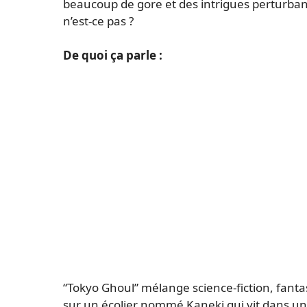
beaucoup de gore et des intrigues perturban
n’est-ce pas ?
De quoi ça parle :
“Tokyo Ghoul” mélange science-fiction, fantas
sur un écolier nommé Kaneki qui vit dans un