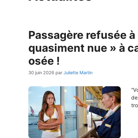
Passagère refusée à 
quasiment nue » à c
osée !
30 juin 2026
par
Juliette Martin
“V
de
tr