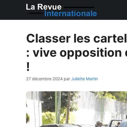
Aller
au
contenu
Classer les carte
: vive oppositio
!
27 décembre 2024
par
Juliette Martin