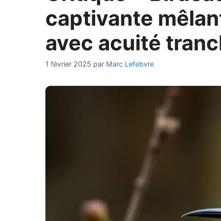
captivante mêlan
avec acuité tranc
1 février 2025
par
Marc Lefebvre