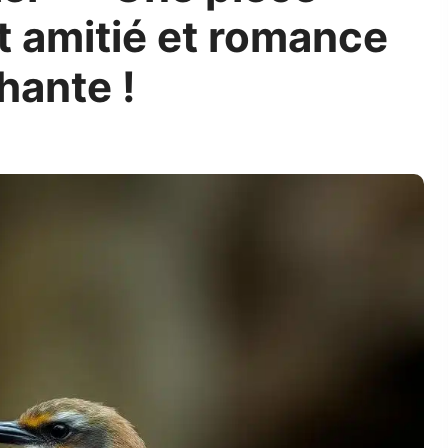
t amitié et romance
hante !