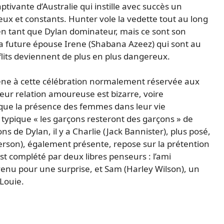
tivante d’Australie qui instille avec succès un
eux et constants. Hunter vole la vedette tout au long
n tant que Dylan dominateur, mais ce sont son
sa future épouse Irene (Shabana Azeez) qui sont au
flits deviennent de plus en plus dangereux.
 Irene à cette célébration normalement réservée aux
ur relation amoureuse est bizarre, voire
que la présence des femmes dans leur vie
pique « les garçons resteront des garçons » de
ns de Dylan, il y a Charlie (Jack Bannister), plus posé,
erson), également présente, repose sur la prétention
est complété par deux libres penseurs : l’ami
 venu pour une surprise, et Sam (Harley Wilson), un
 Louie.