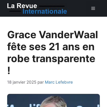
Aller
MEN
au
contenu
Grace VanderWaal
fête ses 21 ans en
robe transparente
!
18 janvier 2025
par
Marc Lefebvre