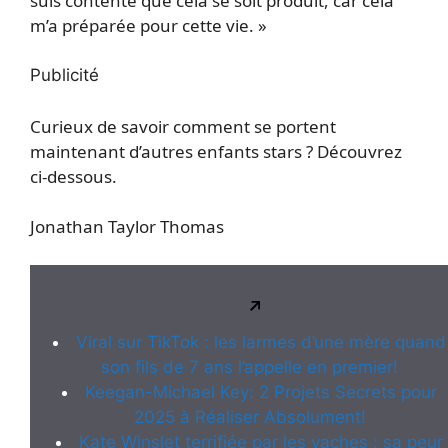
suis contente que cela se soit produit, car cela
m’a préparée pour cette vie. »
Publicité
Curieux de savoir comment se portent
maintenant d’autres enfants stars ? Découvrez
ci-dessous.
Jonathan Taylor Thomas
Viral sur TikTok : les larmes d’une mère quand
son fils de 7 ans l’appelle en premier!
Keegan-Michael Key: 2 Projets Secrets pour
2025 à Réaliser Absolument!
Kate Winslet terrifiée par les vaches : sa peur