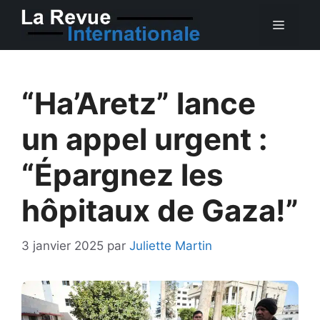
Aller
MEN
au
contenu
“Ha’Aretz” lance
un appel urgent :
“Épargnez les
hôpitaux de Gaza!”
3 janvier 2025
par
Juliette Martin