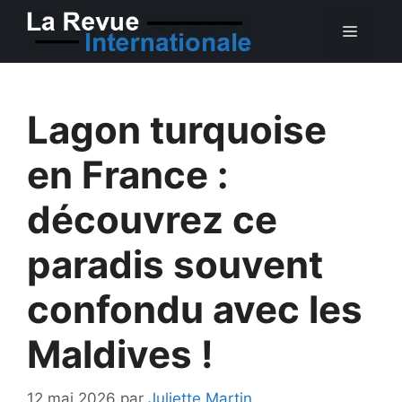
Aller
MEN
au
contenu
Lagon turquoise
en France :
découvrez ce
paradis souvent
confondu avec les
Maldives !
12 mai 2026
par
Juliette Martin