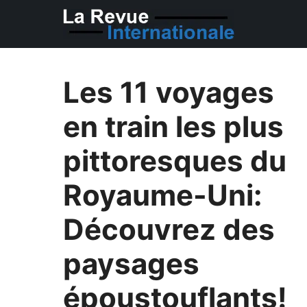
Aller
au
contenu
Les 11 voyages
en train les plus
pittoresques du
Royaume-Uni:
Découvrez des
paysages
époustouflants!