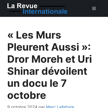
Aller
MEN
au
contenu
« Les Murs
Pleurent Aussi »:
Dror Moreh et Uri
Shinar dévoilent
un docu le 7
octobre
9 octobre 2024
par
Marc Lefebvre