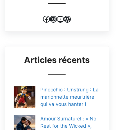
Facebook
Instagram
YouTube
WordPress
Articles récents
Pinocchio : Unstrung : La
marionnette meurtrière
qui va vous hanter !
Amour Surnaturel : « No
Rest for the Wicked »,