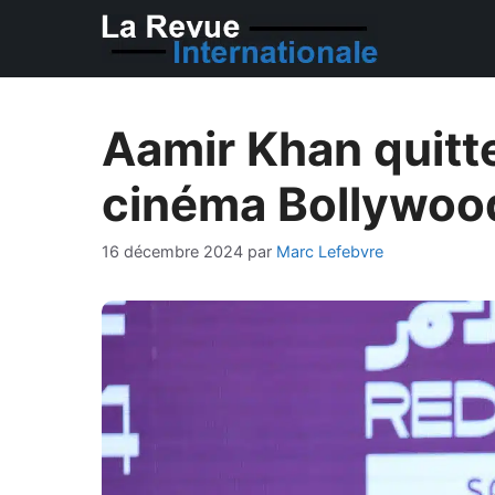
Aller
au
contenu
Aamir Khan quitt
cinéma Bollywood
16 décembre 2024
par
Marc Lefebvre