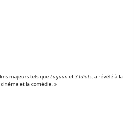
ilms majeurs tels que
Lagaan
et
3 Idiots
, a révélé à la
 le cinéma et la comédie. »