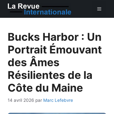
Aller
MEN
au
contenu
Bucks Harbor : Un
Portrait Émouvant
des Âmes
Résilientes de la
Côte du Maine
14 avril 2026
par
Marc Lefebvre