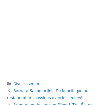
Catégories
Divertissement
Barbara Saltamartini : De la politique au
restaurant, discussions avec les jeunes!
Adaptation de Jeux en Films & TV : Évitez