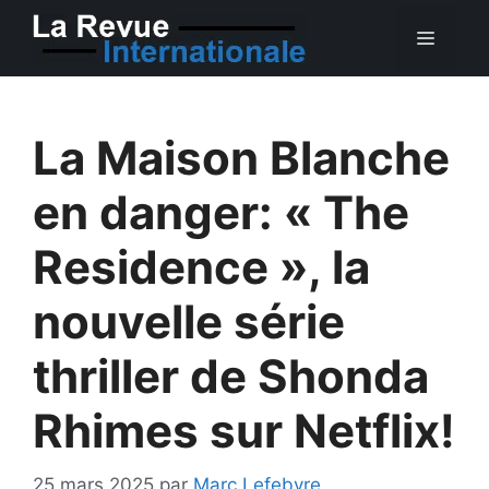
Aller
MEN
au
contenu
La Maison Blanche
en danger: « The
Residence », la
nouvelle série
thriller de Shonda
Rhimes sur Netflix!
25 mars 2025
par
Marc Lefebvre