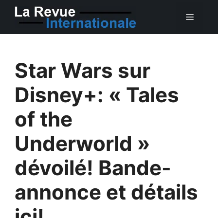
Aller
MEN
au
contenu
Star Wars sur
Disney+: « Tales
of the
Underworld »
dévoilé! Bande-
annonce et détails
ici!