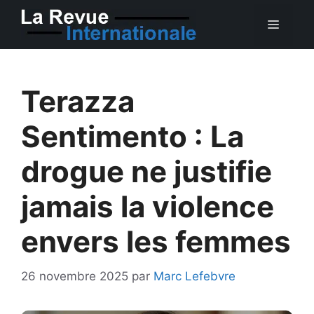
Aller
MEN
au
contenu
Terazza
Sentimento : La
drogue ne justifie
jamais la violence
envers les femmes
26 novembre 2025
par
Marc Lefebvre