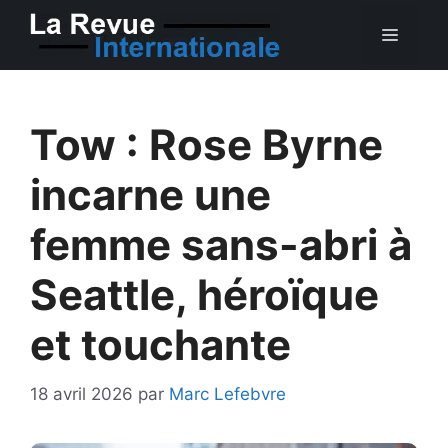
Aller
MEN
au
contenu
Tow : Rose Byrne
incarne une
femme sans-abri à
Seattle, héroïque
et touchante
18 avril 2026
par
Marc Lefebvre