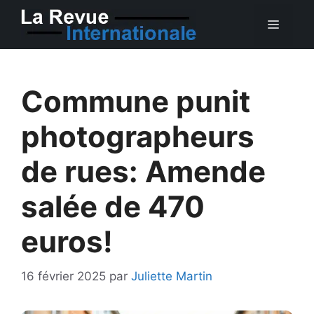
Aller
MEN
au
contenu
Commune punit
photographeurs
de rues: Amende
salée de 470
euros!
16 février 2025
par
Juliette Martin