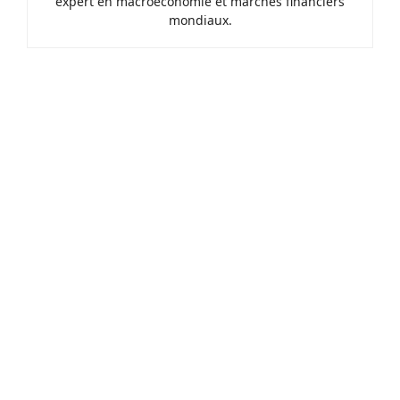
expert en macroéconomie et marchés financiers
mondiaux.