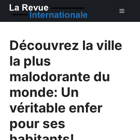
Aller
MEN
au
contenu
Découvrez la ville
la plus
malodorante du
monde: Un
véritable enfer
pour ses
habitants!