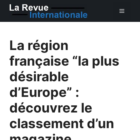
Aller
MEN
au
contenu
La région
française “la plus
désirable
d’Europe” :
découvrez le
classement d’un
magazine