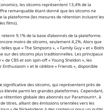
conomics, les sitcoms représentent 13,4% de la
iffre remarquable étant donné que les sitcoms ne
e la plateforme (les mesures de rétention incluent les
es films).
à retenir 9,1% de la base d’abonnés de la plateforme.
ncore moins de sitcoms, seulement 4,2%. Alors que
elles que « The Simpsons », « Family Guy » et « Bob’s
e sur des sitcoms plus traditionnelles. Les principaux
 » de CBS et son spin-off « Young Sheldon », les
nthusiasm » et le célèbre « Friends », disponible
ignificative des sitcoms, qui représentent près de
plus élevée parmi les grandes plateformes. Cependant,
la rétention globale des abonnés sur Paramount+, à
 titres, alliant des émissions orientées vers les
ious » de Nickelodeon à des contenus pour un public