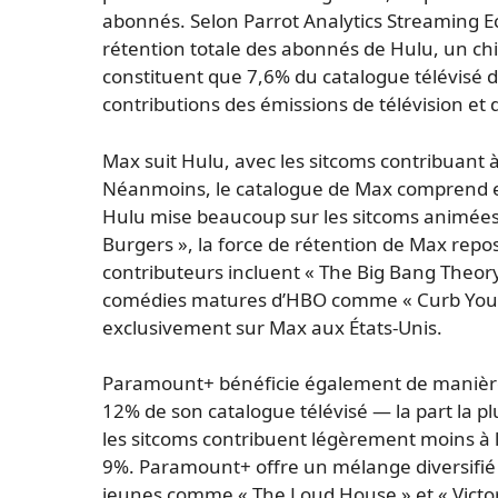
abonnés. Selon Parrot Analytics Streaming E
rétention totale des abonnés de Hulu, un ch
constituent que 7,6% du catalogue télévisé d
contributions des émissions de télévision et d
Max suit Hulu, avec les sitcoms contribuant 
Néanmoins, le catalogue de Max comprend e
Hulu mise beaucoup sur les sitcoms animées t
Burgers », la force de rétention de Max repos
contributeurs incluent « The Big Bang Theory
comédies matures d’HBO comme « Curb Your E
exclusivement sur Max aux États-Unis.
Paramount+ bénéficie également de manière s
12% de son catalogue télévisé — la part la 
les sitcoms contribuent légèrement moins à 
9%. Paramount+ offre un mélange diversifié de
jeunes comme « The Loud House » et « Victor