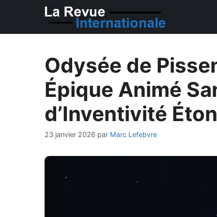
Aller
au
contenu
Odysée de Pissen
Épique Animé Sa
d’Inventivité Éto
23 janvier 2026
par
Marc Lefebvre