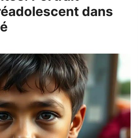
préadolescent dans
té