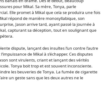
ns banals en drame. Dès le début, beaucoup
ussures pour Mikal. Sa mère, Tonya, parle
al. Elle promet à Mikal que cela se produira une fois
. Mikal répond de manière monosyllabique, son
urprise, Jason arrive tard, ayant passé la journée à
ikal, capturant sa déception, tout en soulignant que
épétera.
te dispute, lançant des insultes l’un contre l’autre
 l’impuissance de Mikal à s’échapper. Ces disputes
son sont virulents, criant et lançant des vérités
cole. Tonya boit trop et est souvent inconsciente.
joindre les beuveries de Tonya. La fumée de cigarette
faire un geste sans que les deux autres ne le