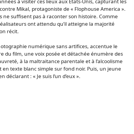
nées à visiter ces lieux aux États-Unis, capturant les
encontre Mikal, protagoniste de « Flophouse America ».
es ne suffisent pas à raconter son histoire. Comme
éalisateurs ont attendu qu’il atteigne la majorité
n récit.
otographie numérique sans artifices, accentue le
re du film, une voix posée et détachée énumère des
auvreté, à la maltraitance parentale et à l’alcoolisme
nt en texte blanc simple sur fond noir. Puis, un jeune
éclarant : « Je suis l’un d’eux ».