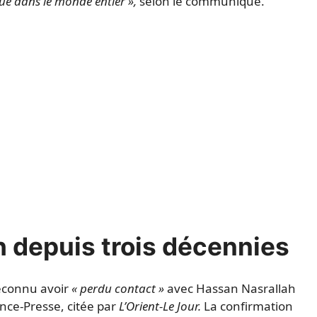
que dans le monde entier »,
selon le communiqué.
 depuis trois décennies
reconnu avoir
« perdu contact »
avec Hassan Nasrallah
ance-Presse, citée par
L’Orient-Le Jour.
La confirmation