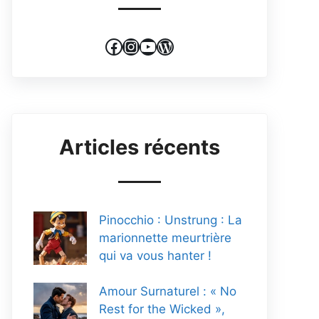
Facebook
Instagram
YouTube
WordPress
Articles récents
Pinocchio : Unstrung : La
marionnette meurtrière
qui va vous hanter !
Amour Surnaturel : « No
Rest for the Wicked »,