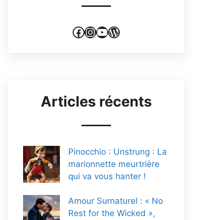
Facebook
Instagram
YouTube
WordPress
Articles récents
Pinocchio : Unstrung : La
marionnette meurtrière
qui va vous hanter !
Amour Surnaturel : « No
Rest for the Wicked »,