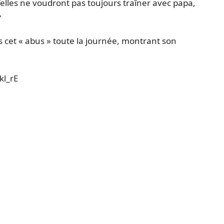
’elles ne voudront pas toujours traîner avec papa,
»
s cet « abus » toute la journée, montrant son
l_rE