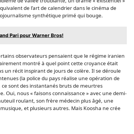
roblème de vallée troublante, un drame « existentiel »
’équivalent de l’art de calendrier dans le cinéma de
tojournalisme synthétique primé qui bouge.
and Pari pour Warner Bros!
rtains observateurs pensaient que le régime iranien
airement montré à quel point cette croyance était
as un récit inspirant de jours de colère. Il se déroule
ntenues (la police du pays réalise une opération de
t, ce sont des instantanés bruts de meurtres
que. Oui, nous « faisons connaissance » avec une demi-
teuil roulant, son frère médecin plus âgé, une
 musique, et plusieurs autres. Mais Koosha ne crée