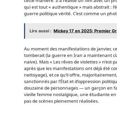
cette manière. Il a réalisé un film avec un p
qui est tout « authentique » mais abstrait : l
guerre politique vérité. C’est comme un pho
Lire aussi :
Mickey 17 en 2025: Premier Gr
Au moment des manifestations de janvier, ce
tomberait (la guerre en Iran a maintenant cl
naïve). Mais « Les rêves de violettes » n’est p
après que les manifestations ont déjà été co
nettoyage), et ce qu’il offre, majoritairemen
sanctionnés par l’État et d’oppression politi
douzaine de personnages — un garçon en fau
vieille femme nostalgique, une étudiante en
pas de scènes pleinement réalisées.