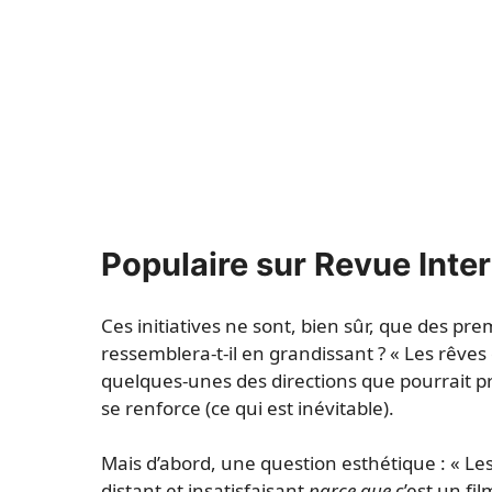
Populaire sur Revue Inte
Ces initiatives ne sont, bien sûr, que des pre
ressemblera-t-il en grandissant ? « Les rêves 
quelques-unes des directions que pourrait pr
se renforce (ce qui est inévitable).
Mais d’abord, une question esthétique : « Les
distant et insatisfaisant
parce que
c’est un fil