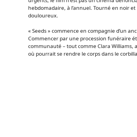
urgents, le film n’est pas un cinéma dénoncia
hebdomadaire, à l’annuel. Tourné en noir et b
douloureux.
« Seeds » commence en compagnie d’un ancie
Commencer par une procession funéraire établi
communauté – tout comme Clara Williams, ass
où pourrait se rendre le corps dans le corbill