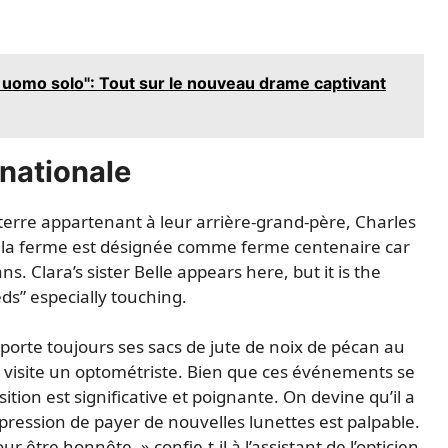
uomo solo": Tout sur le nouveau drame captivant
rnationale
 terre appartenant à leur arrière-grand-père, Charles
3, la ferme est désignée comme ferme centenaire car
ns. Clara’s sister Belle appears here, but it is the
eds” especially touching.
nsporte toujours ses sacs de jute de noix de pécan au
ie visite un optométriste. Bien que ces événements se
tion est significative et poignante. On devine qu’il a
ression de payer de nouvelles lunettes est palpable.
être honnête, » confie-t-il à l’assistant de l’opticien,