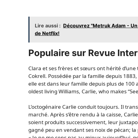
Lire aussi :
Découvrez "Metruk Adam - Un 
de Netflix!
Populaire sur Revue Inte
Clara et ses frères et sœurs ont hérité d’une
Cokrell. Possédée par la famille depuis 188
elle est dans leur famille depuis plus de 100 a
oldest living Williams, Carlie, who makes “Se
L’octogénaire Carlie conduit toujours. Il tra
marché. Après s’être rendu à la caisse, Carl
soient produits successivement, leur juxtaposi
gagné peu en vendant ses noix de pécan; la p
« Je ne me sens pas au mieux aujourd’hui, pour 