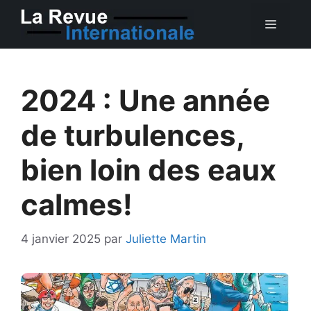
Aller
MEN
au
contenu
2024 : Une année
de turbulences,
bien loin des eaux
calmes!
4 janvier 2025
par
Juliette Martin