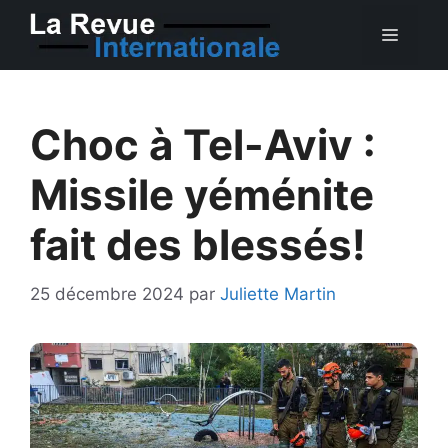
Aller
MEN
au
contenu
Choc à Tel-Aviv :
Missile yéménite
fait des blessés!
25 décembre 2024
par
Juliette Martin