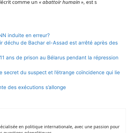
l décrit comme un
« abattoir humain »
, est s
CNN induite en erreur?
oir déchu de Bachar el-Assad est arrêté après des
11 ans de prison au Bélarus pendant la répression
e secret du suspect et l’étrange coïncidence qui lie
iante des exécutions s’allonge
spécialisée en politique internationale, avec une passion pour
es questions géopolitiques.