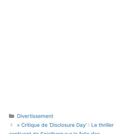
Catégories
Divertissement
« Critique de ‘Disclosure Day’ : Le thriller
captivant de Spielberg sur la folie des