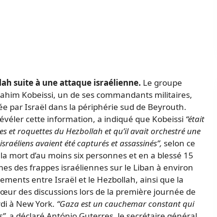
h suite à une attaque israélienne.
Le groupe
ahim Kobeissi, un de ses commandants militaires,
e par Israël dans la périphérie sud de Beyrouth.
révéler cette information, a indiqué que Kobeissi
“était
les et roquettes du Hezbollah et qu’il avait orchestré une
israéliens avaient été capturés et assassinés”,
selon ce
 la mort d’au moins six personnes et en a blessé 15
imes des frappes israéliennes sur le Liban à environ
tements entre Israël et le Hezbollah, ainsi que la
 cœur des discussions lors de la première journée de
rdi à New York.
“Gaza est un cauchemar constant qui
s”,
a déclaré António Guterres, le secrétaire général