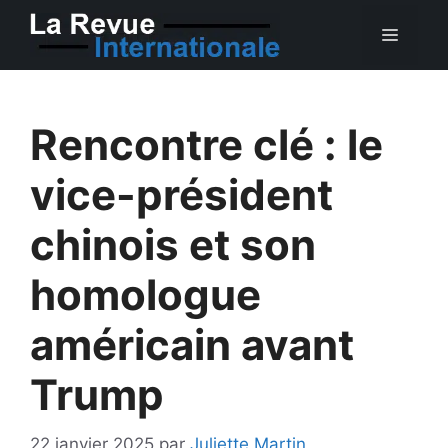
Aller
MEN
au
contenu
Rencontre clé : le
vice-président
chinois et son
homologue
américain avant
Trump
22 janvier 2025
par
Juliette Martin