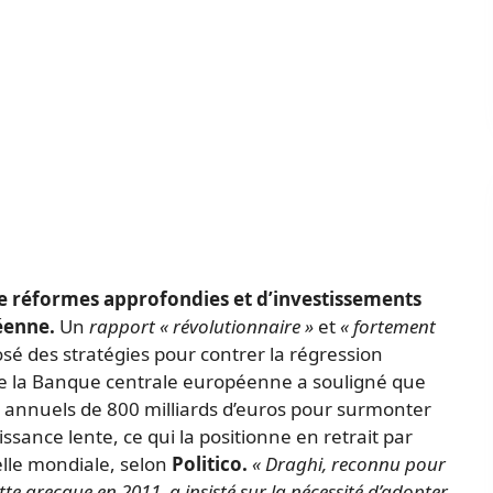
de réformes approfondies et d’investissements
éenne.
Un
rapport « révolutionnaire »
et
« fortement
osé des stratégies pour contrer la régression
e la Banque centrale européenne a souligné que
 annuels de 800 milliards d’euros pour surmonter
ssance lente, ce qui la positionne en retrait par
helle mondiale, selon
Politico.
« Draghi, reconnu pour
ette grecque en 2011, a insisté sur la nécessité d’adopter