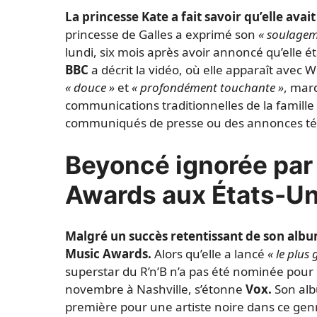
La princesse Kate a fait savoir qu’elle ava
princesse de Galles a exprimé son
« soulagem
lundi, six mois après avoir annoncé qu’elle ét
BBC
a décrit la vidéo, où elle apparaît avec W
« douce »
et
« profondément touchante »
, mar
communications traditionnelles de la famill
communiqués de presse ou des annonces tél
Beyoncé ignorée par
Awards aux États-Un
Malgré un succès retentissant de son albu
Music Awards.
Alors qu’elle a lancé
« le plus
superstar du R’n’B n’a pas été nominée pour l
novembre à Nashville, s’étonne
Vox.
Son alb
première pour une artiste noire dans ce genr