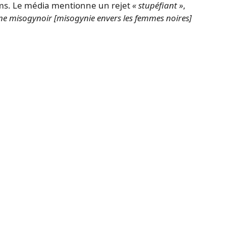
ums. Le média mentionne un rejet
« stupéfiant »
,
 une misogynoir [misogynie envers les femmes noires]